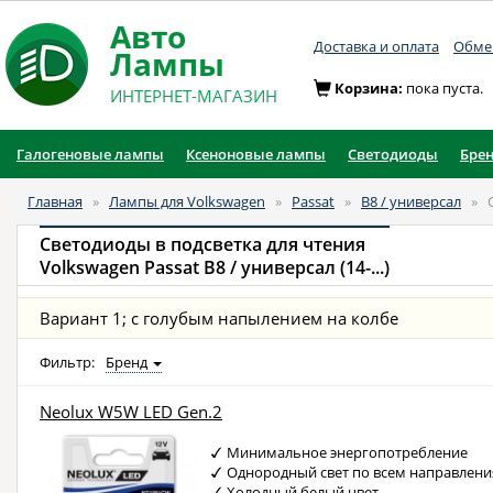
Авто
Доставка и оплата
Обмен
Лампы
Корзина:
пока пуста.
ИНТЕРНЕТ-МАГАЗИН
Галогеновые лампы
Ксеноновые лампы
Светодиоды
Бре
Главная
»
Лампы для Volkswagen
»
Passat
»
B8 / универсал
»
Светодиоды в подсветка для чтения
Volkswagen Passat B8 / универсал (14-...)
Вариант 1; с голубым напылением на колбе
Фильтр:
Бренд
Neolux W5W LED Gen.2
Минимальное энергопотребление
Однородный свет по всем направлен
Холодный белый цвет