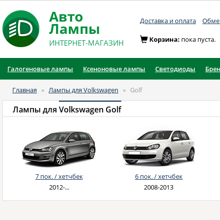
Авто
Доставка и оплата
Обмен
Лампы
Корзина:
пока пуста.
ИНТЕРНЕТ-МАГАЗИН
Галогеновые лампы
Ксеноновые лампы
Светодиоды
Бре
Главная
»
Лампы для Volkswagen
»
Golf
Лампы для
Volkswagen Golf
7 пок. / хетчбек
6 пок. / хетчбек
2012-...
2008-2013