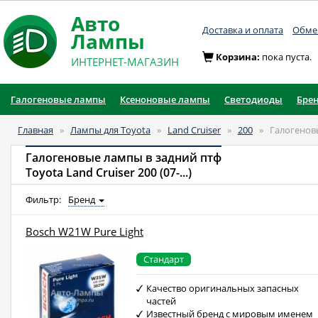
Авто
Доставка и оплата
Обмен
Лампы
Корзина:
пока пуста.
ИНТЕРНЕТ-МАГАЗИН
Галогеновые лампы
Ксеноновые лампы
Светодиоды
Бре
Главная
»
Лампы для Toyota
»
Land Cruiser
»
200
»
Галогенов
Галогеновые лампы в задний птф
Toyota Land Cruiser 200 (07-...)
Фильтр:
Бренд
Bosch W21W Pure Light
Стандарт
Качество оригинальных запасных
частей
Известный бренд с мировым именем