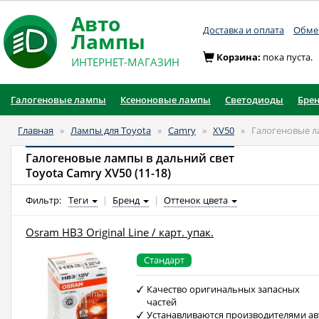
Авто
Доставка и оплата
Обмен
Лампы
Корзина:
пока пуста.
ИНТЕРНЕТ-МАГАЗИН
Галогеновые лампы
Ксеноновые лампы
Светодиоды
Бре
Главная
»
Лампы для Toyota
»
Camry
»
XV50
»
Галогеновые л
Галогеновые лампы в дальний свет
Toyota Camry XV50 (11-18)
Фильтр:
Теги
|
Бренд
|
Оттенок цвета
Osram HB3 Original Line / карт. упак.
Стандарт
Качество оригинальных запасных
частей
Устанавливаются производителями ав