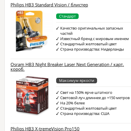
Philips HB3 Standard Vision / блистер
Стандарт
Качество оригинальных запасных
частей
Известный бренд с мировым именем
Стандартный желтоватый цвет
Страна производства: Нидерланды
Osram HB3 Night Breaker Laser Next Generation / карт.
короб.
Максимум яркости
Свет на 150% ярче штатного
Световой луч длиннее до +150 метров
На 20% белее
Стандартный желтоватый цвет
Страна производства: США
Philips HB3 X-tremeVision Pro150