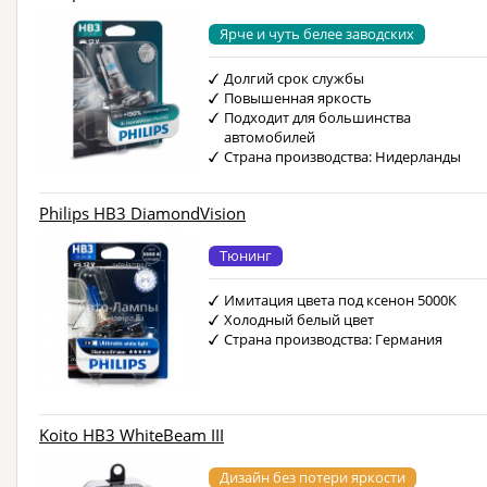
Ярче и чуть белее заводских
Долгий срок службы
Повышенная яркость
Подходит для большинства
автомобилей
Страна производства: Нидерланды
Philips HB3 DiamondVision
Тюнинг
Имитация цвета под ксенон 5000К
Холодный белый цвет
Страна производства: Германия
Koito HB3 WhiteBeam III
Дизайн без потери яркости