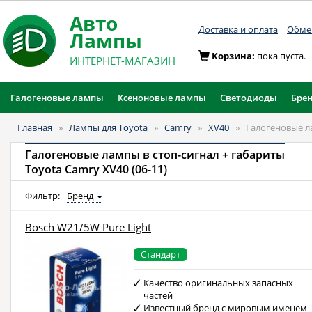
Авто
Доставка и оплата
Обмен
Лампы
Корзина:
пока пуста.
ИНТЕРНЕТ-МАГАЗИН
Галогеновые лампы
Ксеноновые лампы
Светодиоды
Бре
Главная
»
Лампы для Toyota
»
Camry
»
XV40
»
Галогеновые л
Галогеновые лампы в стоп-сигнал + габариты
Toyota Camry XV40 (06-11)
Фильтр:
Бренд
Bosch W21/5W Pure Light
Стандарт
Качество оригинальных запасных
частей
Известный бренд с мировым именем