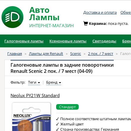
Авто
Доставка и оплата
Обмен
Лампы
Корзина:
пока пуста.
ИНТЕРНЕТ-МАГАЗИН
Галогеновые лампы
Ксеноновые лампы
Светодиоды
Бре
Главная
»
Лампы для Renault
»
Scenic
»
2 пок. / 7 мест
»
Галог
Галогеновые лампы в задние поворотники
Renault Scenic 2 пок. / 7 мест (04-09)
Фильтр:
Теги
|
Бренд
Neolux PY21W Standard
Стандарт
Полное соответствие штатным лампа
Желтый цвет
Страна производства: Германия