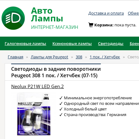
Авто
Доставка и оплата
Обмен
Лампы
Корзина:
пока пуста.
ИНТЕРНЕТ-МАГАЗИН
Галогеновые лампы
Ксеноновые лампы
Светодиоды
Бре
Главная
»
Лампы для Peugeot
»
308
»
1 пок. / Хетчбек
»
Свето
Светодиоды в задние поворотники
Peugeot 308 1 пок. / Хетчбек (07-15)
Neolux P21W LED Gen.2
Минимальное энергопотребление
Однородный свет по всем направлен
Холодный белый цвет
Страна производства: Германия