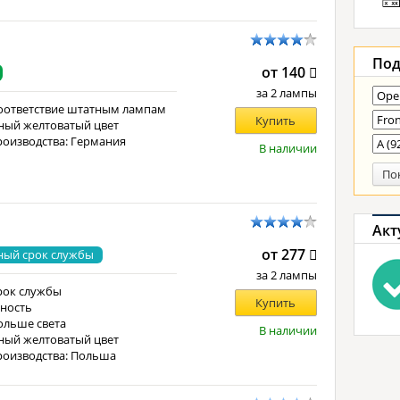
Под
от 140
за 2 лампы
оответствие штатным лампам
Купить
ный желтоватый цвет
роизводства: Германия
В наличии
По
Акт
от 277
ный срок службы
за 2 лампы
рок службы
Купить
ность
ольше света
В наличии
ный желтоватый цвет
роизводства: Польша