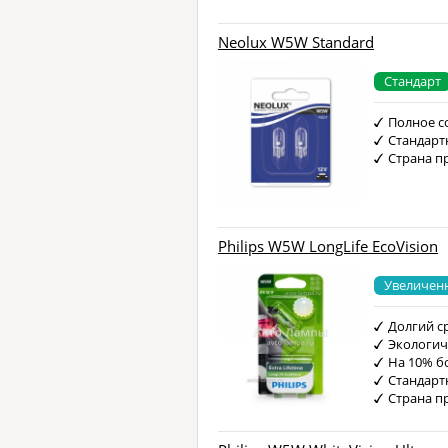
Neolux W5W Standard
Стандарт
Полное с
Стандарт
Страна п
Philips W5W LongLife EcoVision
Увеличен
Долгий с
Экологич
На 10% б
Стандарт
Страна п