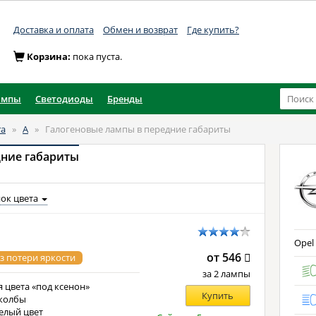
Доставка и оплата
Обмен и возврат
Где купить?
Корзина:
пока пуста.
ампы
Светодиоды
Бренды
ra
»
A
»
Галогеновые лампы в передние габариты
дние габариты
ок цвета
Opel 
от 546
з потери яркости
за 2 лампы
 цвета «под ксенон»
Купить
колбы
елый цвет