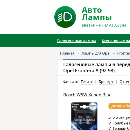
Авто
Лампы
ИНТЕРНЕТ-МАГАЗИН
Галогеновые лампы
Ксеноновые л
Главная
»
Лампы для Opel
»
Fronte
Галогеновые лампы в пере
Opel Frontera A (92-98)
Фильтр:
Теги
|
Бренд
|
Оттен
Bosch W5W Xenon Blue
Дизайн бе
Имитация
Голубые 
Теплый б