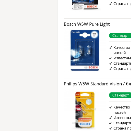
Страна п
Bosch W5W Pure Light
Стандарт
Качество
частей
Известны
Стандарт
Страна п
Philips W5W Standard Vision / б
Стандарт
Качество
частей
Известны
Стандарт
Страна п