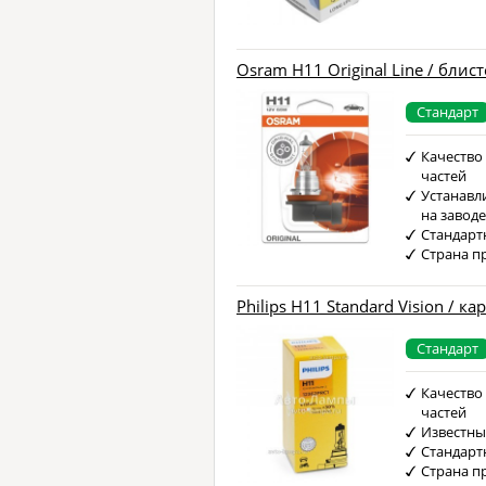
Osram H11 Original Line / блис
Стандарт
Качество
частей
Устанавл
на завод
Стандарт
Страна п
Philips H11 Standard Vision / ка
Стандарт
Качество
частей
Известны
Стандарт
Страна п