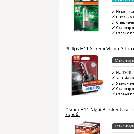
Немецкое
Срок слу
Специаль
Стандарт
Страна п
Philips H11 X-tremeVision G-for
Максимум
На 130% 
Устойчив
Увеличен
Стандарт
Страна п
Osram H11 Night Breaker Laser N
короб.
Максимум