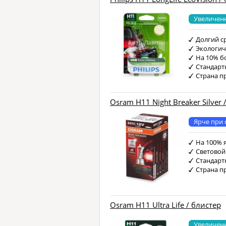
Увеличен
Долгий с
Экологич
На 10% б
Стандарт
Страна п
Osram H11 Night Breaker Silver /
Ярче при 
На 100% 
Световой
Стандарт
Страна п
Osram H11 Ultra Life / блистер
Увеличен