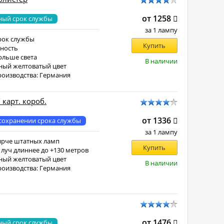
от 1258
ный срок службы
за 1 лампу
рок службы
Купить
ность
ольше света
В наличии
ный желтоватый цвет
роизводства: Германия
 карт. короб.
от 1336
сохранении срока службы
за 1 лампу
ярче штатных ламп
Купить
 луч длиннее до +130 метров
ный желтоватый цвет
В наличии
роизводства: Германия
от 1476
ный срок службы