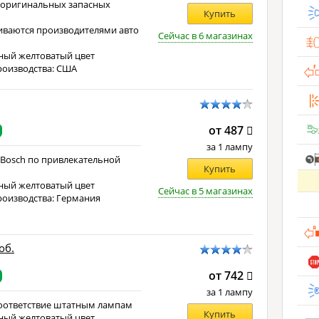
 оригинальных запасных
Купить
иваются производителями авто
Сейчас в 6 магазинах
е
ный желтоватый цвет
роизводства: США
от 487
за 1 лампу
 Bosch по привлекательной
Купить
ный желтоватый цвет
Сейчас в 5 магазинах
роизводства: Германия
об.
от 742
за 1 лампу
оответствие штатным лампам
Купить
ный желтоватый цвет