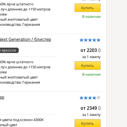
150% ярче штатного
Купить
 луч длиннее до +150 метров
елее
В наличии
ный желтоватый цвет
роизводства: Германия
Next Generation / блистер
от 2203
 яркости
за 1 лампу
150% ярче штатного
Купить
 луч длиннее до +150 метров
елее
В наличии
ный желтоватый цвет
роизводства: Германия
тер
от 2349
за 1 лампу
 цвета под ксенон 4300К
Купить
елый цвет