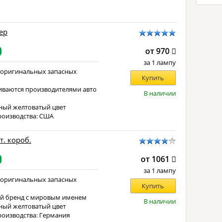
тер
от 970
за 1 лампу
 оригинальных запасных
Купить
иваются производителями авто
В наличии
е
ный желтоватый цвет
роизводства: США
рт. короб.
от 1061
за 1 лампу
 оригинальных запасных
Купить
й бренд с мировым именем
В наличии
ный желтоватый цвет
роизводства: Германия