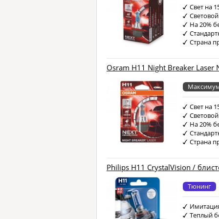
Свет на 
Световой
На 20% б
Стандарт
Страна п
Osram H11 Night Breaker Laser 
Максимум
Свет на 
Световой
На 20% б
Стандарт
Страна п
Philips H11 CrystalVision / блис
Тюнинг
Имитация
Теплый б