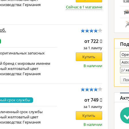
роизводства: Германия
Сейчас в 1 магазине
об.
от 722
Под
за 1 лампу
 оригинальных запасных
Купить
й бренд с мировым именем
В наличии
ный желтоватый цвет
роизводства: Германия
По
Акт
от 749
ный срок службы
за 1 лампу
еличенный срок службы
Купить
ный желтоватый цвет
роизводства: Германия
В наличии