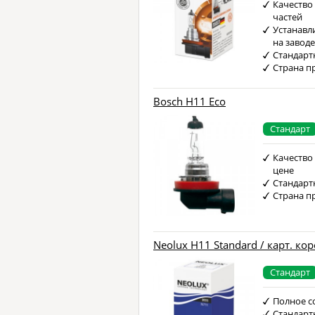
Качество
частей
Устанавл
на завод
Стандарт
Страна п
Bosch H11 Eco
Стандарт
Качество
цене
Стандарт
Страна п
Neolux H11 Standard / карт. кор
Стандарт
Полное с
Стандарт