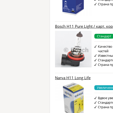
Страна п
Bosch H11 Pure Light / карт. кор
Стандарт
Качество
частей
Известны
Стандарт
Страна п
Narva H11 Long Life
Увеличен
Вдвое ув
Стандарт
Страна п