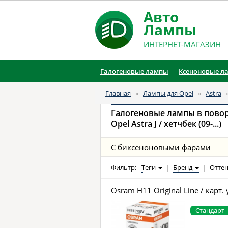
Авто
Лампы
ИНТЕРНЕТ-МАГАЗИН
Галогеновые лампы
Ксеноновые л
Главная
»
Лампы для Opel
»
Astra
Галогеновые лампы в пово
Opel Astra J / хетчбек (09-...)
С биксеноновыми фарами
Фильтр:
Теги
|
Бренд
|
Оттен
Osram H11 Original Line / карт. 
Стандарт