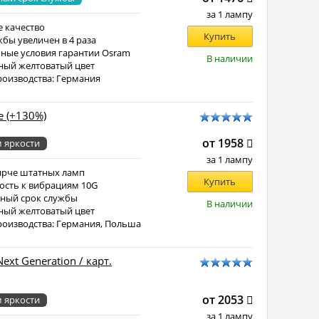
за 1 лампу
 качество
Купить
жбы увеличен в 4 раза
ные условия гарантии Osram
В наличии
ный желтоватый цвет
роизводства: Германия
ce (+130%)
от 1958
 яркости
за 1 лампу
ярче штатных ламп
Купить
ость к вибрациям 10G
ный срок службы
В наличии
ный желтоватый цвет
роизводства: Германия, Польша
ext Generation / карт.
от 2053
 яркости
за 1 лампу