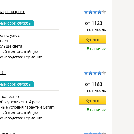
 карт. короб.
от 1123
ный срок службы
за 1 лампу
рок службы
Купить
ность
ольше света
В наличии
ный желтоватый цвет
роизводства: Германия
об.
от 1183
ный срок службы
за 1 лампу
 качество
Купить
жбы увеличен в 4 раза
ные условия гарантии Osram
В наличии
ный желтоватый цвет
роизводства: Германия
 блистер