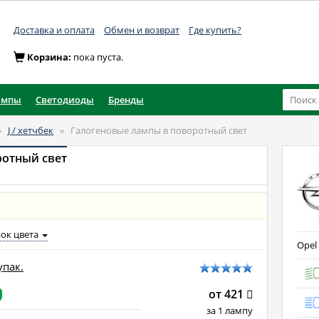
Доставка и оплата
Обмен и возврат
Где купить?
Корзина:
пока пуста.
ампы
Светодиоды
Бренды
»
J / хетчбек
»
Галогеновые лампы в поворотный свет
ротный свет
ок цвета
Opel 
упак.
от 421
за 1 лампу