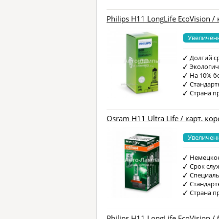
Philips H11 LongLife EcoVision /
Увеличен
Долгий с
Экологич
На 10% б
Стандарт
Страна п
Osram H11 Ultra Life / карт. кор
Увеличен
Немецкое
Срок слу
Специаль
Стандарт
Страна п
Philips H11 LongLife EcoVision /