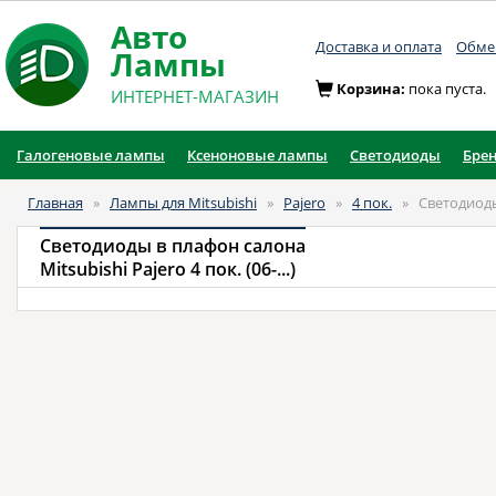
Авто
Доставка и оплата
Обмен
Лампы
Корзина:
пока пуста.
ИНТЕРНЕТ-МАГАЗИН
Галогеновые лампы
Ксеноновые лампы
Светодиоды
Бре
Главная
»
Лампы для Mitsubishi
»
Pajero
»
4 пок.
»
Светодиоды
Светодиоды в плафон салона
Mitsubishi Pajero 4 пок. (06-...)