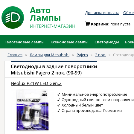
Авто
Доставка и оплата
Обмен
Лампы
Корзина:
пока пуста.
ИНТЕРНЕТ-МАГАЗИН
Галогеновые лампы
Ксеноновые лампы
Светодиоды
Бре
Главная
»
Лампы для Mitsubishi
»
Pajero
»
2 пок.
»
Светодиод
Светодиоды в задние поворотники
Mitsubishi Pajero 2 пок. (90-99)
Neolux P21W LED Gen.2
Минимальное энергопотребление
Однородный свет по всем направлен
Холодный белый цвет
Страна производства: Германия