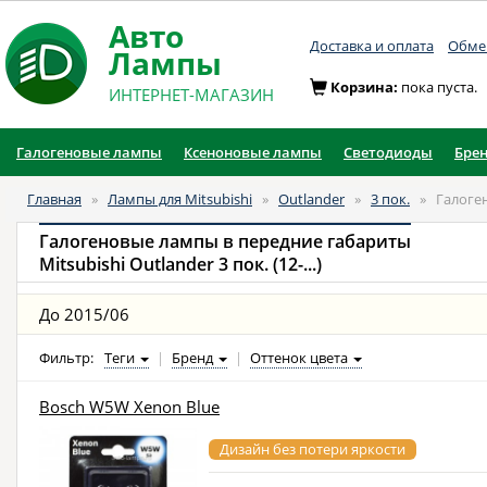
Авто
Доставка и оплата
Обмен
Лампы
Корзина:
пока пуста.
ИНТЕРНЕТ-МАГАЗИН
Галогеновые лампы
Ксеноновые лампы
Светодиоды
Бре
Главная
»
Лампы для Mitsubishi
»
Outlander
»
3 пок.
»
Галоге
Галогеновые лампы в передние габариты
Mitsubishi Outlander 3 пок. (12-...)
До 2015/06
Фильтр:
Теги
|
Бренд
|
Оттенок цвета
Bosch W5W Xenon Blue
Дизайн без потери яркости