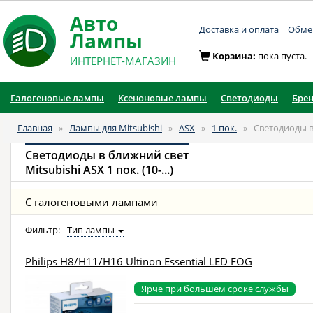
Авто
Доставка и оплата
Обмен
Лампы
Корзина:
пока пуста.
ИНТЕРНЕТ-МАГАЗИН
Галогеновые лампы
Ксеноновые лампы
Светодиоды
Бре
Главная
»
Лампы для Mitsubishi
»
ASX
»
1 пок.
»
Светодиоды в
Светодиоды в ближний свет
Mitsubishi ASX 1 пок. (10-...)
С галогеновыми лампами
Фильтр:
Тип лампы
Philips H8/H11/H16 Ultinon Essential LED FOG
Ярче при большем сроке службы