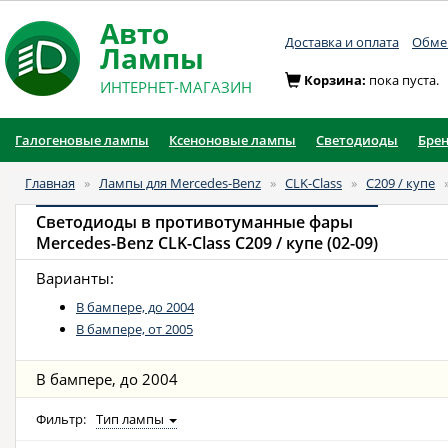
Авто
Доставка и оплата
Обмен
Лампы
Корзина:
пока пуста.
ИНТЕРНЕТ-МАГАЗИН
Галогеновые лампы
Ксеноновые лампы
Светодиоды
Бре
Главная
»
Лампы для Mercedes-Benz
»
CLK-Class
»
C209 / купе
Светодиоды в противотуманные фары
Mercedes-Benz CLK-Class C209 / купе (02-09)
Варианты:
В бампере, до 2004
В бампере, от 2005
В бампере, до 2004
Фильтр:
Тип лампы