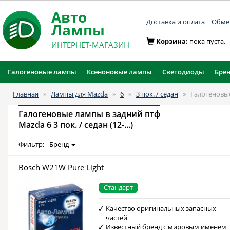
Авто
Доставка и оплата
Обмен
Лампы
Корзина:
пока пуста.
ИНТЕРНЕТ-МАГАЗИН
Галогеновые лампы
Ксеноновые лампы
Светодиоды
Бре
Главная
»
Лампы для Mazda
»
6
»
3 пок. / седан
»
Галогеновые
Галогеновые лампы в задний птф
Mazda 6 3 пок. / седан (12-...)
Фильтр:
Бренд
Bosch W21W Pure Light
Стандарт
Качество оригинальных запасных
частей
Известный бренд с мировым именем