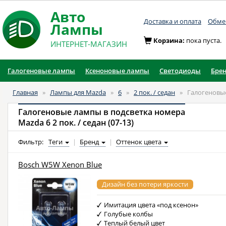
Авто
Доставка и оплата
Обмен
Лампы
Корзина:
пока пуста.
ИНТЕРНЕТ-МАГАЗИН
Галогеновые лампы
Ксеноновые лампы
Светодиоды
Бре
Главная
»
Лампы для Mazda
»
6
»
2 пок. / седан
»
Галогеновы
Галогеновые лампы в подсветка номера
Mazda 6 2 пок. / седан (07-13)
Фильтр:
Теги
|
Бренд
|
Оттенок цвета
Bosch W5W Xenon Blue
Дизайн без потери яркости
Имитация цвета «под ксенон»
Голубые колбы
Теплый белый цвет