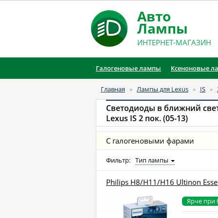
Авто
Лампы
ИНТЕРНЕТ-МАГАЗИН
Галогеновые лампы
Ксеноновые л
Главная
»
Лампы для Lexus
»
IS
»
Светодиоды в ближний све
Lexus IS 2 пок. (05-13)
С галогеновыми фарами
Фильтр:
Тип лампы
Philips H8/H11/H16 Ultinon Esse
Ярче при