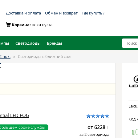
Доставка и оплата
Обмен и возврат
Где купить?
Корзина:
пока пуста.
ампы
Светодиоды
Бренды
2 пок.
»
Светодиоды в ближний свет
т
Lexus
ntial LED FOG
Код к
от 6228
 большем сроке службы
за 2 светодиода