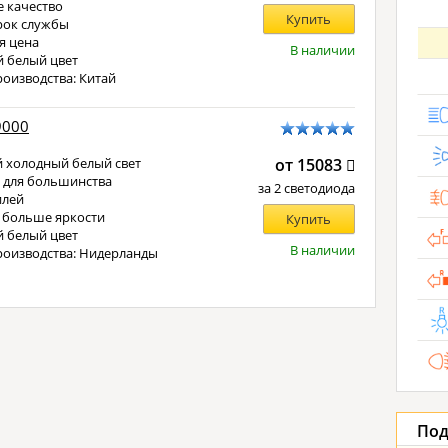
 качество
Купить
рок службы
я цена
В наличии
 белый цвет
роизводства: Китай
9000
 холодный белый свет
от 15083
 для большинства
за 2 светодиода
илей
 больше яркости
Купить
 белый цвет
В наличии
роизводства: Нидерланды
Под