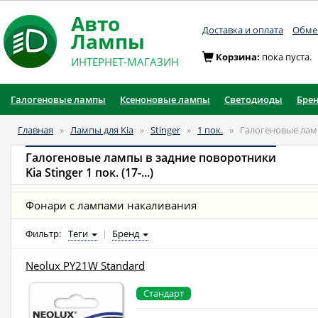
Авто
Доставка и оплата
Обмен
Лампы
Корзина:
пока пуста.
ИНТЕРНЕТ-МАГАЗИН
Галогеновые лампы
Ксеноновые лампы
Светодиоды
Бре
Главная
»
Лампы для Kia
»
Stinger
»
1 пок.
»
Галогеновые лам
Галогеновые лампы в задние поворотники
Kia Stinger 1 пок. (17-...)
Фонари с лампами накаливания
Фильтр:
Теги
|
Бренд
Neolux PY21W Standard
Стандарт