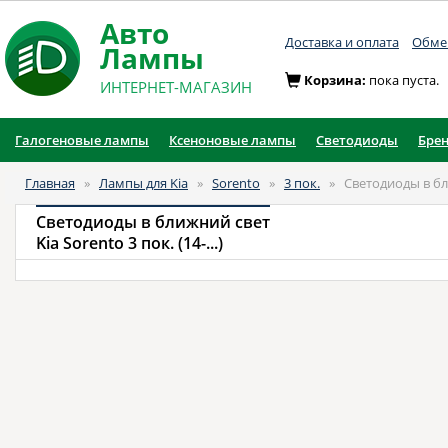
Авто
Доставка и оплата
Обмен
Лампы
Корзина:
пока пуста.
ИНТЕРНЕТ-МАГАЗИН
Галогеновые лампы
Ксеноновые лампы
Светодиоды
Бре
Главная
»
Лампы для Kia
»
Sorento
»
3 пок.
»
Светодиоды в б
Светодиоды в ближний свет
Kia Sorento 3 пок. (14-...)