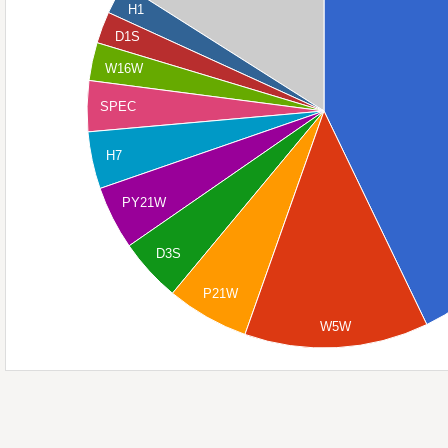
H1
D1S
W16W
SPEC
H7
PY21W
D3S
P21W
W5W