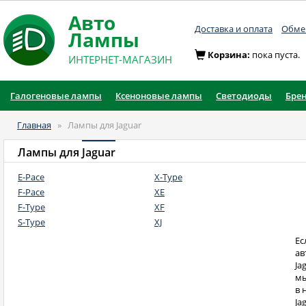
Авто
Доставка и оплата
Обмен
Лампы
Корзина:
пока пуста.
ИНТЕРНЕТ-МАГАЗИН
Галогеновые лампы
Ксеноновые лампы
Светодиоды
Бре
Главная
»
Лампы для Jaguar
Лампы для
Jaguar
E-Pace
X-Type
F-Pace
XE
F-Type
XF
S-Type
XJ
Ес
ав
Ja
мы
в 
Ja