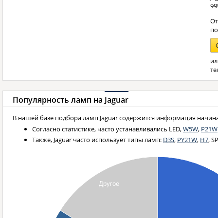
99
От
п
ил
те
Популярность ламп на
Jaguar
В нашей базе подбора ламп Jaguar содержится информация начиная
Согласно статистике, часто устанавливались LED,
W5W
,
P21W
Также, Jaguar часто использует типы ламп:
D3S
,
PY21W
,
H7
, S
Другое