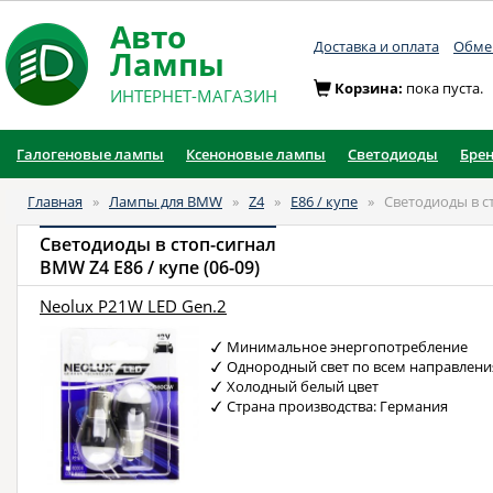
Авто
Доставка и оплата
Обмен
Лампы
Корзина:
пока пуста.
ИНТЕРНЕТ-МАГАЗИН
Галогеновые лампы
Ксеноновые лампы
Светодиоды
Бре
Главная
»
Лампы для BMW
»
Z4
»
E86 / купе
»
Светодиоды в с
Светодиоды в стоп-сигнал
BMW Z4 E86 / купе (06-09)
Neolux P21W LED Gen.2
Минимальное энергопотребление
Однородный свет по всем направлен
Холодный белый цвет
Страна производства: Германия