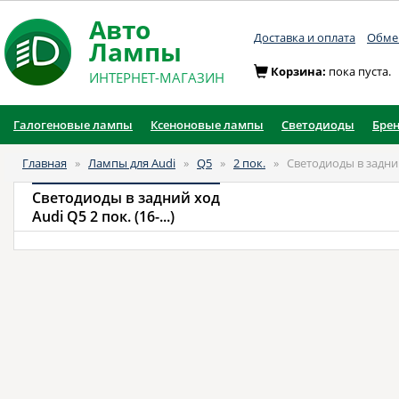
Авто
Доставка и оплата
Обмен
Лампы
Корзина:
пока пуста.
ИНТЕРНЕТ-МАГАЗИН
Галогеновые лампы
Ксеноновые лампы
Светодиоды
Бре
Главная
»
Лампы для Audi
»
Q5
»
2 пок.
»
Светодиоды в задни
Светодиоды в задний ход
Audi Q5 2 пок. (16-...)