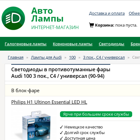
Авто
Доставка и оплата
Обмен
Лампы
Корзина:
пока пуста.
ИНТЕРНЕТ-МАГАЗИН
Галогеновые лампы
Ксеноновые лампы
Светодиоды
Бре
Главная
»
Лампы для Audi
»
100
»
3 пок., C4 / универсал
»
Све
Светодиоды в противотуманные фары
Audi 100 3 пок., C4 / универсал (90-94)
В блок-фаре
Philips H1 Ultinon Essential LED HL
Ярче при большем сроке службы
Немецкое качество
Долгий срок службы
Доступная цена