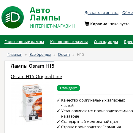
Авто
Доставка и оплата
Обмен
Лампы
Корзина:
пока пуста.
ИНТЕРНЕТ-МАГАЗИН
Галогеновые лампы
Ксеноновые лампы
Светодиоды
Бре
Главная
»
Все бренды
»
Osram
»
H15
Лампы
Osram H15
Osram H15 Original Line
Стандарт
Качество оригинальных запасных
частей
Устанавливаются производителями ав
на заводе
Стандартный желтоватый цвет
Страна производства: Германия