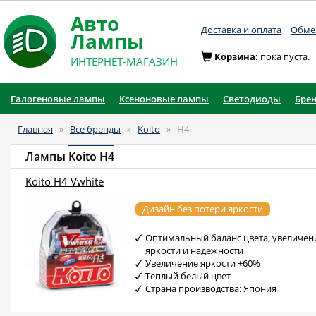
Авто
Доставка и оплата
Обмен
Лампы
Корзина:
пока пуста.
ИНТЕРНЕТ-МАГАЗИН
Галогеновые лампы
Ксеноновые лампы
Светодиоды
Бре
Главная
»
Все бренды
»
Koito
»
H4
Лампы
Koito H4
Koito H4 Vwhite
Дизайн без потери яркости
Оптимальный баланс цвета, увеличен
яркости и надежности
Увеличение яркости +60%
Теплый белый цвет
Страна производства: Япония