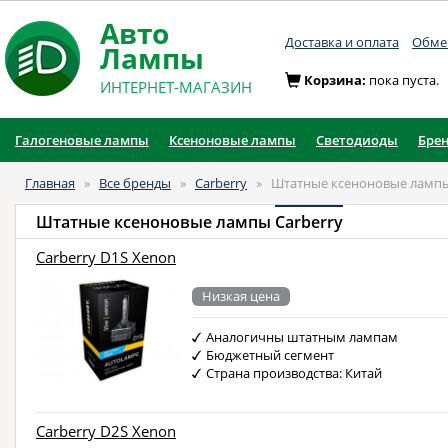
Авто
Доставка и оплата
Обмен
Лампы
Корзина:
пока пуста.
ИНТЕРНЕТ-МАГАЗИН
Галогеновые лампы
Ксеноновые лампы
Светодиоды
Бре
Главная
»
Все бренды
»
Carberry
»
Штатные ксеноновые лампы
Штатные ксеноновые лампы
Carberry
Carberry D1S Xenon
Низкая цена
Аналогичны штатным лампам
Бюджетный сегмент
Страна производства: Китай
Carberry D2S Xenon